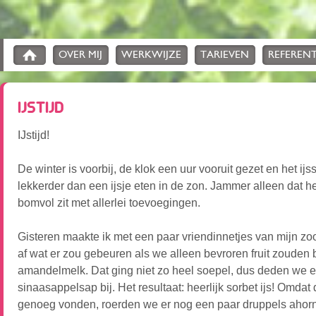
OVER MIJ
WERKWIJZE
TARIEVEN
REFERENT
IJSTIJD
IJstijd!
De winter is voorbij, de klok een uur vooruit gezet en het i
lekkerder dan een ijsje eten in de zon. Jammer alleen dat het
bomvol zit met allerlei toevoegingen.
Gisteren maakte ik met een paar vriendinnetjes van mijn z
af wat er zou gebeuren als we alleen bevroren fruit zouden
amandelmelk. Dat ging niet zo heel soepel, dus deden we er
sinaasappelsap bij. Het resultaat: heerlijk sorbet ijs! Omdat 
genoeg vonden, roerden we er nog een paar druppels ahorn