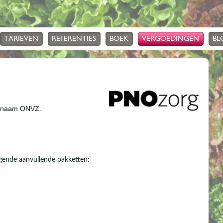
TARIEVEN
REFERENTIES
BOEK
VERGOEDINGEN
BL
e naam ONVZ.
gende aanvullende pakketten: