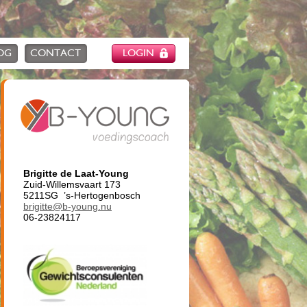
OG
CONTACT
LOGIN
Brigitte de Laat-Young
Zuid-Willemsvaart 173
5211SG ’s-Hertogenbosch
brigitte@b-young.nu
06-23824117