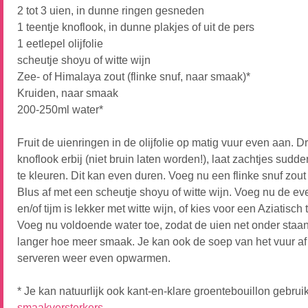
2 tot 3 uien, in dunne ringen gesneden
1 teentje knoflook, in dunne plakjes of uit de pers
1 eetlepel olijfolie
scheutje shoyu of witte wijn
Zee- of Himalaya zout (flinke snuf, naar smaak)*
Kruiden, naar smaak
200-250ml water*
Fruit de uienringen in de olijfolie op matig vuur even aan. D
knoflook erbij (niet bruin laten worden!), laat zachtjes sudde
te kleuren. Dit kan even duren. Voeg nu een flinke snuf zou
Blus af met een scheutje shoyu of witte wijn. Voeg nu de ev
en/of tijm is lekker met witte wijn, of kies voor een Aziatisch
Voeg nu voldoende water toe, zodat de uien net onder staan
langer hoe meer smaak. Je kan ook de soep van het vuur af 
serveren weer even opwarmen.
* Je kan natuurlijk ook kant-en-klare groentebouillon gebruik
smaakversterkers
.