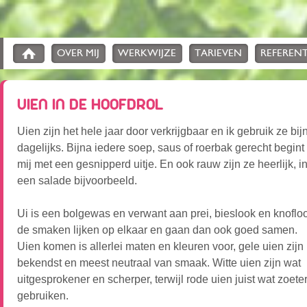
OVER MIJ
WERKWIJZE
TARIEVEN
REFERENT
UIEN IN DE HOOFDROL
Uien zijn het hele jaar door verkrijgbaar en ik gebruik ze bij
dagelijks. Bijna iedere soep, saus of roerbak gerecht begint 
mij met een gesnipperd uitje. En ook rauw zijn ze heerlijk, i
een salade bijvoorbeeld.
Ui is een bolgewas en verwant aan prei, bieslook en knoflo
de smaken lijken op elkaar en gaan dan ook goed samen.
Uien komen is allerlei maten en kleuren voor, gele uien zijn
bekendst en meest neutraal van smaak. Witte uien zijn wat
uitgesprokener en scherper, terwijl rode uien juist wat zoete
gebruiken.