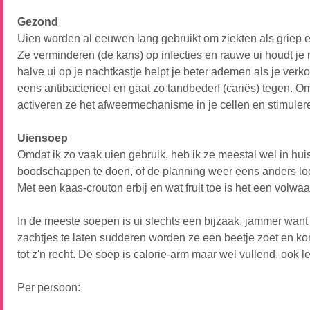
Gezond
Uien worden al eeuwen lang gebruikt om ziekten als griep 
Ze verminderen (de kans) op infecties en rauwe ui houdt je
halve ui op je nachtkastje helpt je beter ademen als je ver
eens antibacterieel en gaat zo tandbederf (cariës) tegen. Omd
activeren ze het afweermechanisme in je cellen en stimuler
Uiensoep
Omdat ik zo vaak uien gebruik, heb ik ze meestal wel in huis
boodschappen te doen, of de planning weer eens anders loopt
Met een kaas-crouton erbij en wat fruit toe is het een volwaa
In de meeste soepen is ui slechts een bijzaak, jammer want 
zachtjes te laten sudderen worden ze een beetje zoet en k
tot z'n recht. De soep is calorie-arm maar wel vullend, ook l
Per persoon: