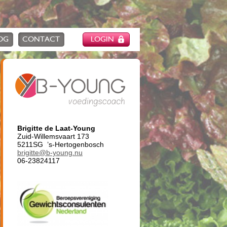
OG
CONTACT
LOGIN
Brigitte de Laat-Young
Zuid-Willemsvaart 173
5211SG ’s-Hertogenbosch
brigitte@b-young.nu
06-23824117